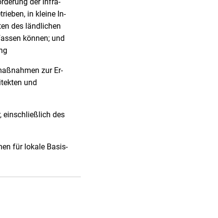
r Förderung der Infra-
betrieben, in kleine In-
gunsten des ländlichen
 umfassen können; und
ung
ukturmaßnahmen zur Er-
iger Architekten und
ter, einschließlich des
ahmen für lokale Basis-