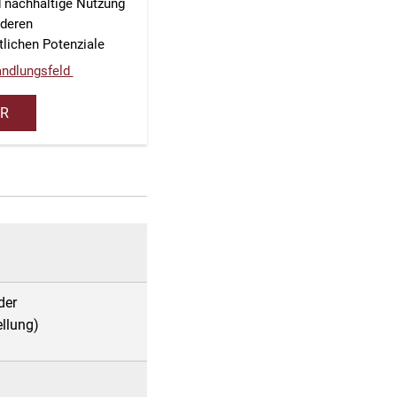
d nachhaltige Nutzung
nderen
tlichen Potenziale
ndlungsfeld
R
der
ellung)