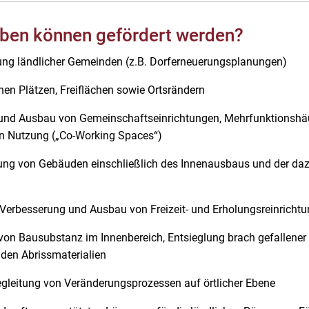
ben können gefördert werden?
klung ländlicher Gemeinden (z.B. Dorferneuerungsplanungen)
chen Plätzen, Freiflächen sowie Ortsrändern
ng und Ausbau von Gemeinschaftseinrichtungen, Mehrfunktio
n Nutzung („Co-Working Spaces“)
tung von Gebäuden einschließlich des Innenausbaus und der da
, Verbesserung und Ausbau von Freizeit- und Erholungsreinricht
ss von Bausubstanz im Innenbereich, Entsieglung brach gefallene
nden Abrissmaterialien
egleitung von Veränderungsprozessen auf örtlicher Ebene