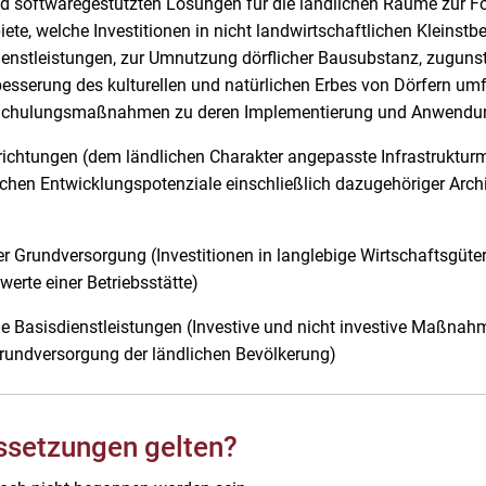
und softwaregestützten Lösungen für die ländlichen Räume zu
iete, welche Investitionen in nicht landwirtschaftlichen Kleinst
sdienstleistungen, zur Umnutzung dörflicher Bausubstanz, zu
besserung des kulturellen und natürlichen Erbes von Dörfern
 Schulungsmaßnahmen zu deren Implementierung und Anwend
reinrichtungen (dem ländlichen Charakter angepasste Infrastr
stischen Entwicklungspotenziale einschließlich dazugehör
er Grundversorgung (Investitionen in langlebige Wirtschaftsgü
erte einer Betriebsstätte)
kale Basisdienstleistungen (Investive und nicht investive Maßn
rundversorgung der ländlichen Bevölkerung)
ssetzungen gelten?