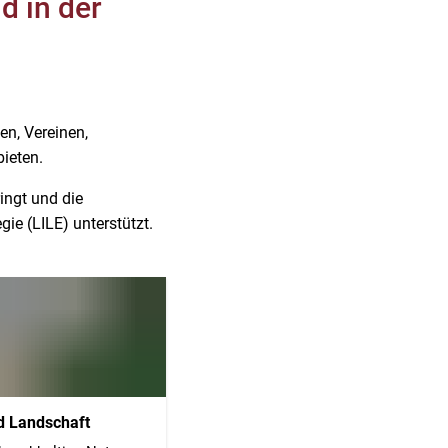
d in der
n, Vereinen,
bieten.
ingt und die
ie (LILE) unterstützt.
d Landschaft