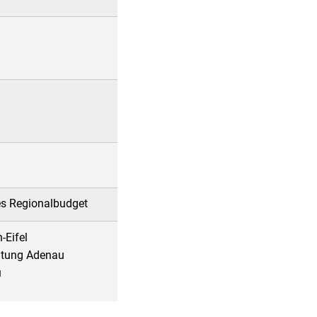
es Regionalbudget
-Eifel
ltung Adenau
u