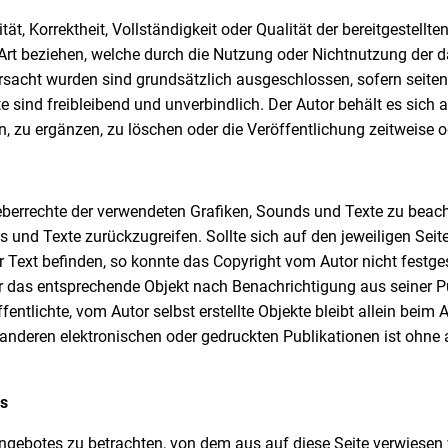
tät, Korrektheit, Vollständigkeit oder Qualität der bereitgeste
er Art beziehen, welche durch die Nutzung oder Nichtnutzung de
rsacht wurden sind grundsätzlich ausgeschlossen, sofern seiten
e sind freibleibend und unverbindlich. Der Autor behält es sich 
zu ergänzen, zu löschen oder die Veröffentlichung zeitweise od
rheberrechte der verwendeten Grafiken, Sounds und Texte zu beach
ds und Texte zurückzugreifen. Sollte sich auf den jeweiligen Se
 Text befinden, so konnte das Copyright vom Autor nicht festgest
or das entsprechende Objekt nach Benachrichtigung aus seiner 
ntlichte, vom Autor selbst erstellte Objekte bleibt allein beim A
 anderen elektronischen oder gedruckten Publikationen ist ohne
es
angebotes zu betrachten, von dem aus auf diese Seite verwiesen